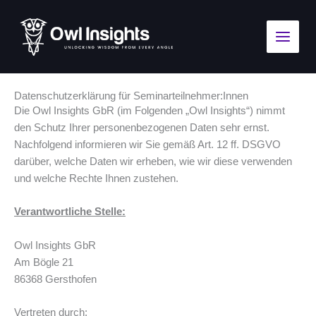
Zum
Main
Inhalt
Menu
springen
Datenschutzerklärung für Seminarteilnehmer:Innen
Die Owl Insights GbR (im Folgenden „Owl Insights“) nimmt
den Schutz Ihrer personenbezogenen Daten sehr ernst.
Nachfolgend informieren wir Sie gemäß Art. 12 ff. DSGVO
darüber, welche Daten wir erheben, wie wir diese verwenden
und welche Rechte Ihnen zustehen.
Verantwortliche Stelle:
Owl Insights GbR
Am Bögle 21
86368 Gersthofen
Vertreten durch: