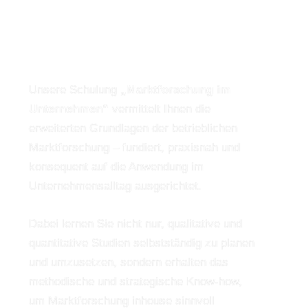
Schulungen online oder vor
Ort in Regensburg
Unsere Schulung
„Marktforschung im
Unternehmen“
vermittelt Ihnen die
erweiterten Grundlagen der betrieblichen
Marktforschung – fundiert, praxisnah und
konsequent auf die Anwendung im
Unternehmensalltag ausgerichtet.
Dabei lernen Sie nicht nur, qualitative und
quantitative Studien selbstständig zu planen
und umzusetzen, sondern erhalten das
methodische und strategische Know-how,
um Marktforschung inhouse sinnvoll